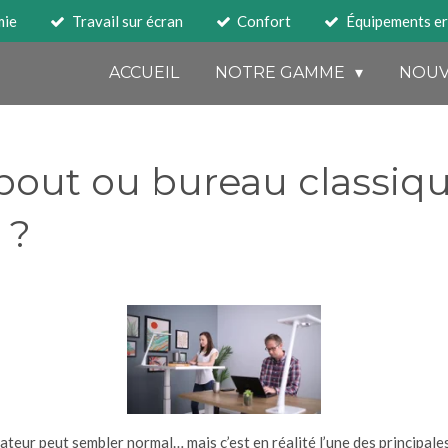
mie
Travail sur écran
Confort
Équipements e
ACCUEIL
NOTRE GAMME
NOUV
out ou bureau classique
 ?
teur peut sembler normal… mais c’est en réalité l’une des principal