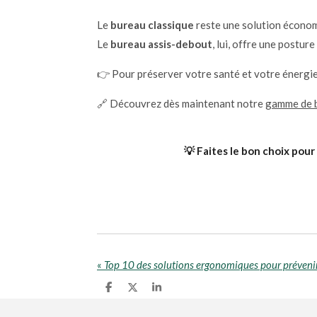
Le
bureau classique
reste une solution économi
Le
bureau assis-debout
, lui, offre une posture
👉 Pour préserver votre santé et votre énergie, 
🔗 Découvrez dès maintenant notre
gamme de 
💡 Faites le bon choix pou
«
P
P
P
a
a
a
r
r
r