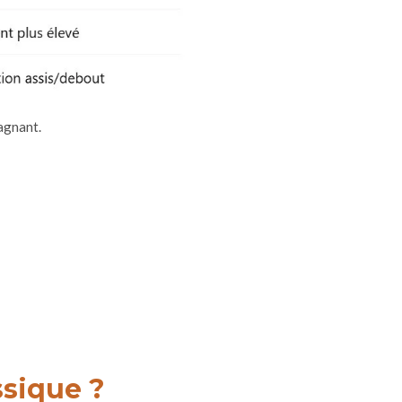
gagnant.
ssique ?