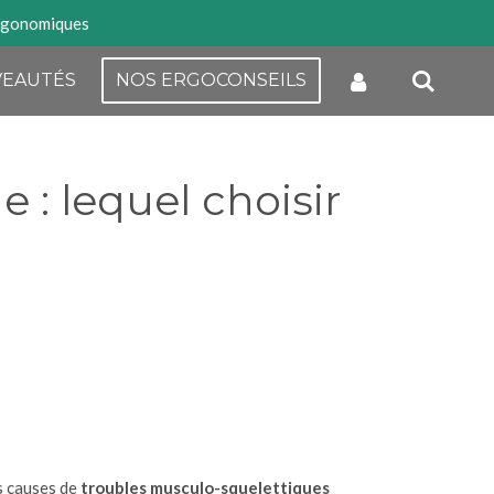
rgonomiques
EAUTÉS
NOS ERGOCONSEILS
 : lequel choisir
es causes de
troubles musculo-squelettiques