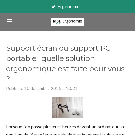
Travail sur écran
Passer
au
contenu
principal
Support écran ou support PC
portable : quelle solution
ergonomique est faite pour vous
?
Publié le 10 décembre 2025 à 10:31
Lorsque l’on passe plusieurs heures devant un ordinateur, la
position de l’écran joue un rôle déterminant sur les douleurs