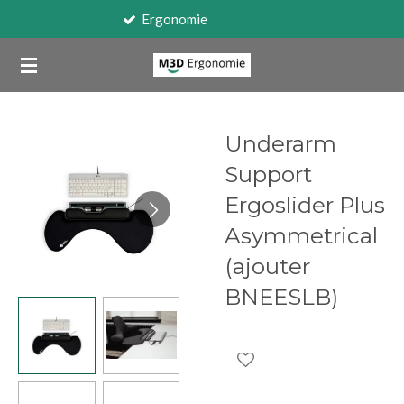
onomie
Travail
Passer
au
contenu
principal
Underarm
Support
Ergoslider Plus
Asymmetrical
(ajouter
BNEESLB)