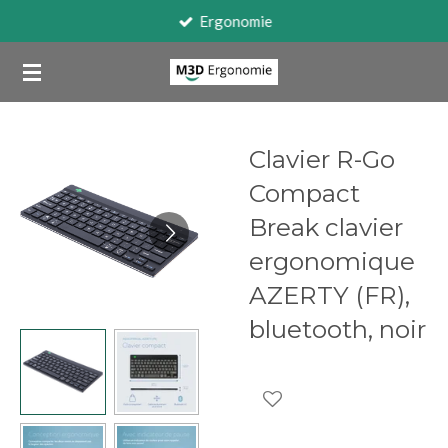
Travail sur écran
Passer
au
contenu
principal
Clavier R-Go
Compact
Break clavier
ergonomique
AZERTY (FR),
bluetooth, noir