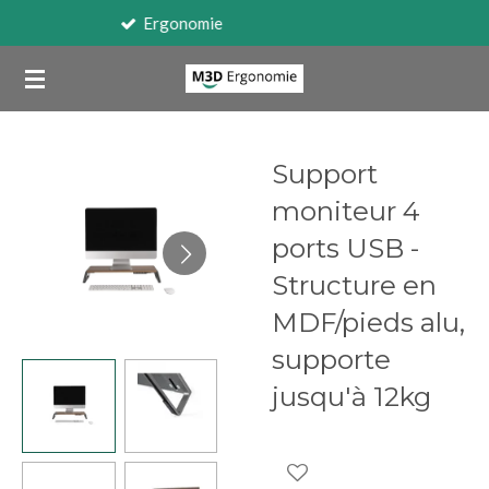
Travail sur écran
Passer
au
contenu
principal
Support
moniteur 4
ports USB -
Structure en
MDF/pieds alu,
supporte
jusqu'à 12kg