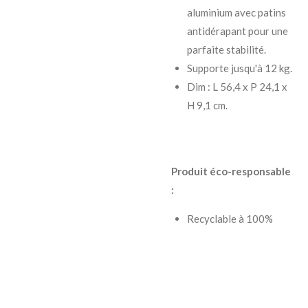
aluminium avec patins
antidérapant pour une
parfaite stabilité.
Supporte jusqu'à 12 kg.
Dim : L 56,4 x P 24,1 x
H 9,1 cm.
Produit éco-responsable
:
Recyclable à 100%