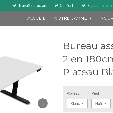
mie
Travail sur écran
Confort
Équipements e
ACCUEIL
NOTRE GAMME
NOUV
Bureau as
2 en 180c
Plateau Bl
Plateau
Pied