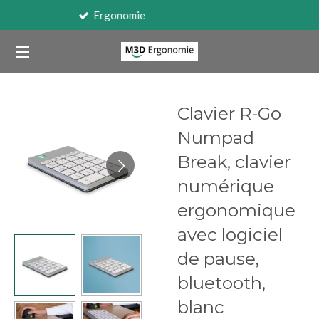
Travail sur écran
Passer
au
contenu
principal
Clavier R-Go
Numpad
Break, clavier
numérique
ergonomique
avec logiciel
de pause,
bluetooth,
blanc