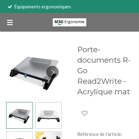
Ergonomie
Passer
au
contenu
principal
Porte-
documents R-
Go
Read2Write -
Acrylique mat
Référence de l'article: