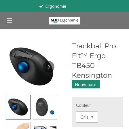
Travail sur écran
Passer
au
contenu
principal
Trackball Pro
Fit™ Ergo
TB450 -
Kensington
Nouveauté
Couleur