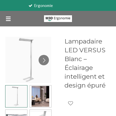
Travail sur écran
Passer
au
contenu
principal
Lampadaire
LED VERSUS
Blanc –
Éclairage
intelligent et
design épuré