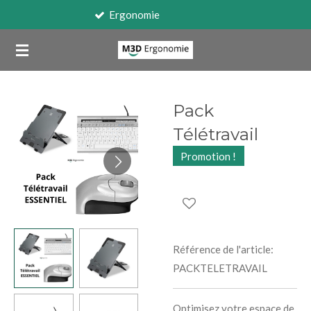
Travail sur écran
Passer
au
contenu
principal
Pack
Télétravail
Promotion !
Référence de l'article:
PACKTELETRAVAIL
Optimisez votre espace de