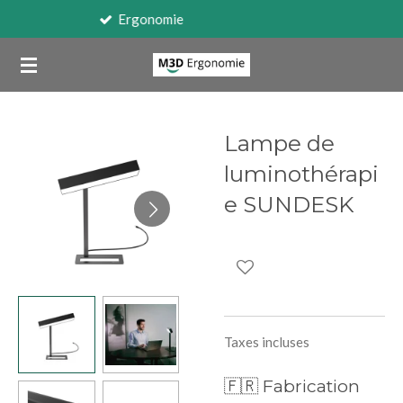
Travail sur écran
Passer
au
contenu
principal
Lampe de
luminothérapi
e SUNDESK
Taxes incluses
🇫🇷 Fabrication